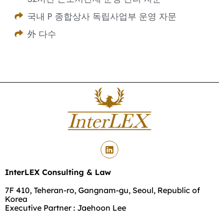
국내 P 종합상사 독립사업부 운영 자문
外 다수
InterLEX Consulting & Law
7F 410, Teheran-ro, Gangnam-gu, Seoul, Republic of
Korea
Executive Partner : Jaehoon Lee