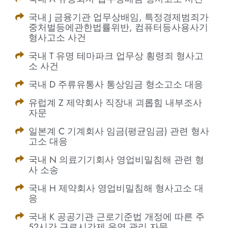
국내 J 금융기관 업무상배임, 특정경제범죄가
중처벌등에관한법률위반, 컴퓨터등사용사기
형사고소 사건
국내 T 유명 테마파크 업무상 횡령죄 형사고
소 사건
국내 D 주류유통사 통상임금 형소고소 대응
유럽계 Z 제약회사 직장내 괴롭힘 내부조사
자문
일본계 C 기계회사 임금(평균임금) 관련 형사
고소 대응
국내 N 의료기기회사 영업비밀침해 관련 형
사 소송
국내 H 제약회사 영업비밀침해 형사고소 대
응
국내 K 공공기관 근로기준법 개정에 따른 주
52시간 근로시간제 운영 관리 자문